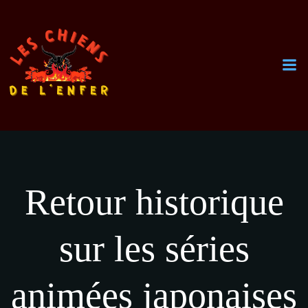
Aller
au
contenu
Retour historique
sur les séries
animées japonaises