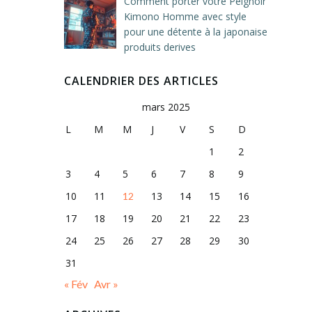
Comment porter votre Peignoir
Kimono Homme avec style
pour une détente à la japonaise
produits derives
CALENDRIER DES ARTICLES
mars 2025
L
M
M
J
V
S
D
1
2
3
4
5
6
7
8
9
10
11
13
14
15
16
12
17
18
19
20
21
22
23
24
25
26
27
28
29
30
31
« Fév
Avr »