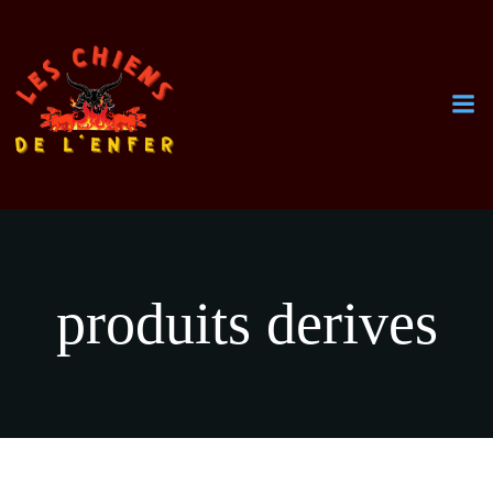
Aller
au
contenu
produits derives