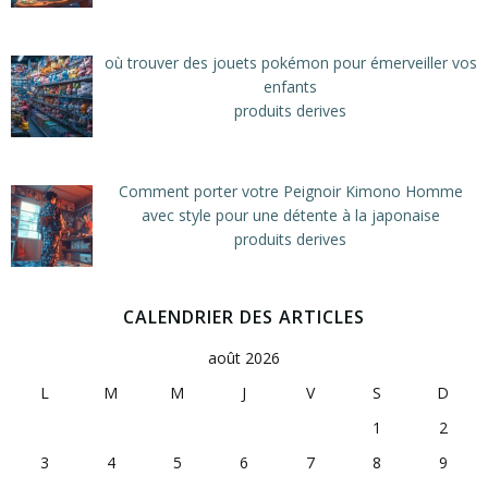
où trouver des jouets pokémon pour émerveiller vos
enfants
produits derives
Comment porter votre Peignoir Kimono Homme
avec style pour une détente à la japonaise
produits derives
CALENDRIER DES ARTICLES
août 2026
L
M
M
J
V
S
D
1
2
3
4
5
6
7
8
9